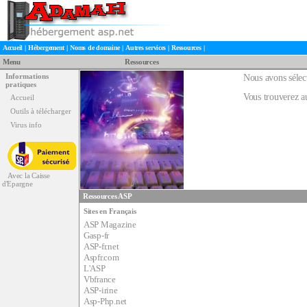
Accueil
|
Hébergement
|
Noms de domaine
|
Autres services
|
Ressources
|
Menu
Ressources
Informations
Nous avons sélect
pratiques
Vous trouverez au
Accueil
Outils à télécharger
Virus info
Avec la Caisse
d'Epargne
Ressources ASP
Sites en Français
ASP Magazine
Gasp-fr
ASP-fr.net
Aspfr.com
L'ASP
Vbfrance
ASP-irine
Asp-Php.net